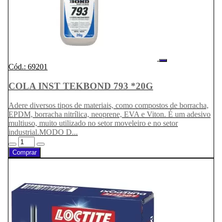
Cód.: 69201
COLA INST TEKBOND 793 *20G
Adere diversos tipos de materiais, como compostos de borracha,
EPDM, borracha nitrílica, neoprene, EVA e Viton. É um adesivo
multiuso, muito utilizado no setor moveleiro e no setor
industrial.MODO D...
Comprar