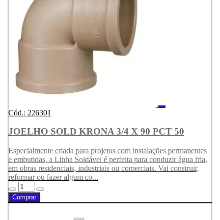
Cód.: 226301
JOELHO SOLD KRONA 3/4 X 90 PCT 50
Especialmente criada para projetos com instalações permanentes
e embutidas, a Linha Soldável é perfeita para conduzir água fria,
em obras residenciais, industriais ou comerciais. Vai construir,
reformar ou fazer algum co...
Comprar