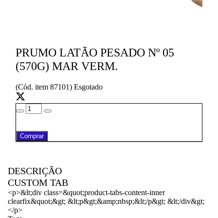
PRUMO LATÃO PESADO Nº 05
(570G) MAR VERM.
(Cód. item 87101) Esgotado
Comprar
DESCRIÇÃO
CUSTOM TAB
<p>&lt;div class=&quot;product-tabs-content-inner
clearfix&quot;&gt; &lt;p&gt;&amp;nbsp;&lt;/p&gt; &lt;/div&gt;
</p>