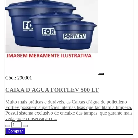
Cód.: 290301
CAIXA D'AGUA FORTLEV 500 LT
Muito mais práticas e duráveis, as Caixas d´água de polietileno
Fortlev possuem superfícies internas lisas que facilitam a limpeza.
Possui sistema exclusivo de encaixe das tampas, que garante mais
vedação e conservação d...
Comprar